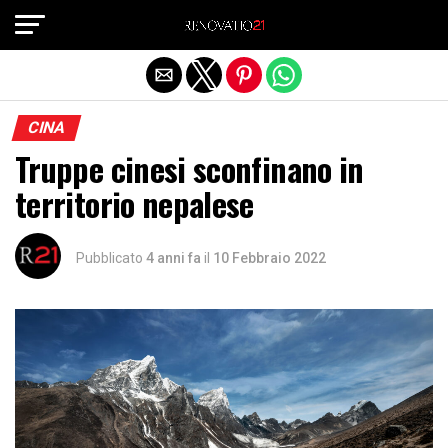
Exit mobile version
CINA
Truppe cinesi sconfinano in
territorio nepalese
Pubblicato
4 anni fa
il
10 Febbraio 2022