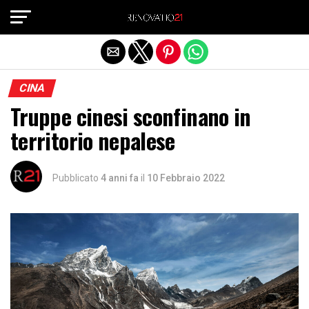
Exit mobile version
CINA
Truppe cinesi sconfinano in
territorio nepalese
Pubblicato
4 anni fa
il
10 Febbraio 2022