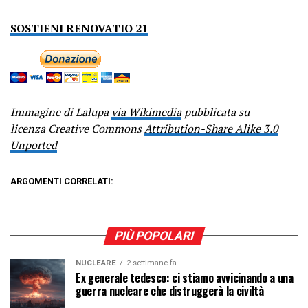
SOSTIENI RENOVATIO 21
Immagine di Lalupa
via Wikimedia
pubblicata su
licenza Creative Commons
Attribution-Share Alike 3.0
Unported
ARGOMENTI CORRELATI:
PIÙ POPOLARI
NUCLEARE
2 settimane fa
Ex generale tedesco: ci stiamo avvicinando a una
guerra nucleare che distruggerà la civiltà