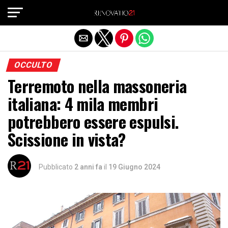
Exit mobile version
OCCULTO
Terremoto nella massoneria
italiana: 4 mila membri
potrebbero essere espulsi.
Scissione in vista?
Pubblicato
2 anni fa
il
19 Giugno 2024