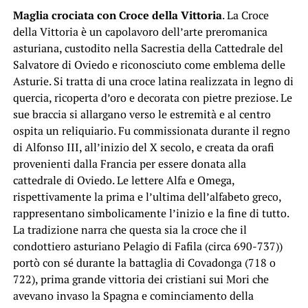
Maglia crociata con Croce della Vittoria
. La Croce
della Vittoria è un capolavoro dell’arte preromanica
asturiana, custodito nella Sacrestia della Cattedrale del
Salvatore di Oviedo e riconosciuto come emblema delle
Asturie. Si tratta di una croce latina realizzata in legno di
quercia, ricoperta d’oro e decorata con pietre preziose. Le
sue braccia si allargano verso le estremità e al centro
ospita un reliquiario. Fu commissionata durante il regno
di Alfonso III, all’inizio del X secolo, e creata da orafi
provenienti dalla Francia per essere donata alla
cattedrale di Oviedo. Le lettere Alfa e Omega,
rispettivamente la prima e l’ultima dell’alfabeto greco,
rappresentano simbolicamente l’inizio e la fine di tutto.
La tradizione narra che questa sia la croce che il
condottiero asturiano Pelagio di Fafila (circa 690-737))
portò con sé durante la battaglia di Covadonga (718 o
722), prima grande vittoria dei cristiani sui Mori che
avevano invaso la Spagna e cominciamento della