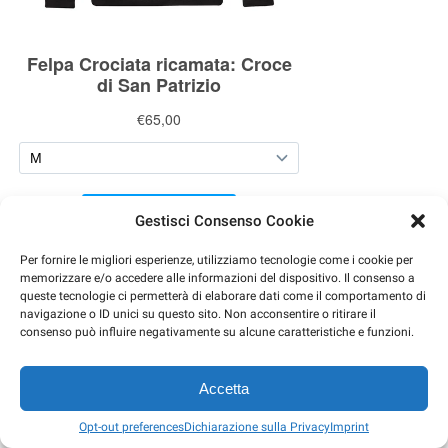
Gestisci Consenso Cookie
Per fornire le migliori esperienze, utilizziamo tecnologie come i cookie per
Felpa crociata con Croce ricamata
. La Croce di San
memorizzare e/o accedere alle informazioni del dispositivo. Il consenso a
Patrizio è composta da una croce cristiana e da
queste tecnologie ci permetterà di elaborare dati come il comportamento di
navigazione o ID unici su questo sito. Non acconsentire o ritirare il
un’aureola intorno al suo centro. Da alcuni è detta Croce
consenso può influire negativamente su alcune caratteristiche e funzioni.
Celtica, perché sarebbe stata presente nella tradizione
celtica precristiana, ma è spesso confusa con simboli
Accetta
solari della preistoria, ma è emersa definitivamente in
Irlanda, Francia e Gran Bretagna nel primo Medio Evo,
Opt-out preferences
Dichiarazione sulla Privacy
Imprint
venendo diffusa dai missionari cristiani che dal IX al XII