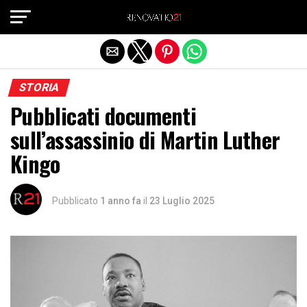
Exit mobile version
STORIA
Pubblicati documenti
sull’assassinio di Martin Luther
Kingo
Pubblicato
1 anno fa
il
23 Luglio 2025