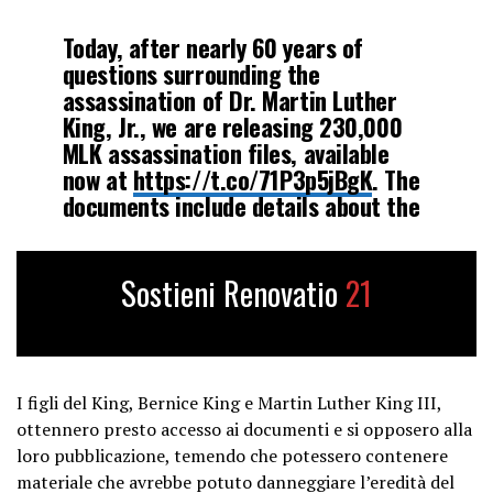
Today, after nearly 60 years of
questions surrounding the
assassination of Dr. Martin Luther
King, Jr., we are releasing 230,000
MLK assassination files, available
now at
https://t.co/71P3p5jBgK
. The
documents include details about the
FBI’s investigation into the
assassination…
pic.twitter.com/l96t9tgYmn
Sostieni Renovatio
21
— DNI Tulsi Gabbard (@DNIGabbard)
July 21, 2025
I figli del King, Bernice King e Martin Luther King III,
ottennero presto accesso ai documenti e si opposero alla
loro pubblicazione, temendo che potessero contenere
materiale che avrebbe potuto danneggiare l’eredità del