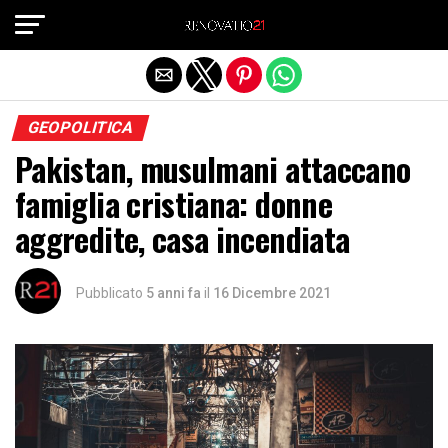
Exit mobile version
GEOPOLITICA
Pakistan, musulmani attaccano
famiglia cristiana: donne
aggredite, casa incendiata
Pubblicato
5 anni fa
il
16 Dicembre 2021