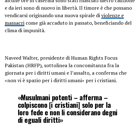
alcune ore in caserma sono stati rilasciati dietro cauzione
e da ieri sono di nuovo in libertà. Il timore è che possano
vendicarsi originando una nuova spirale di
violenze e
massacri
come già accaduto in passato, beneficiando del
clima di impunità.
Naveed Walter, presidente di Human Rights Focus
Pakistan (HRFP), sottolinea la concomitanza fra la
giornata per i diritti umani e l’assalto, a conferma che
«non vi è spazio per i diritti umani» per i cristiani.
«Musulmani potenti – afferma –
colpiscono [i cristiani] solo per la
loro fede e non li considerano degni
di eguali diritti»