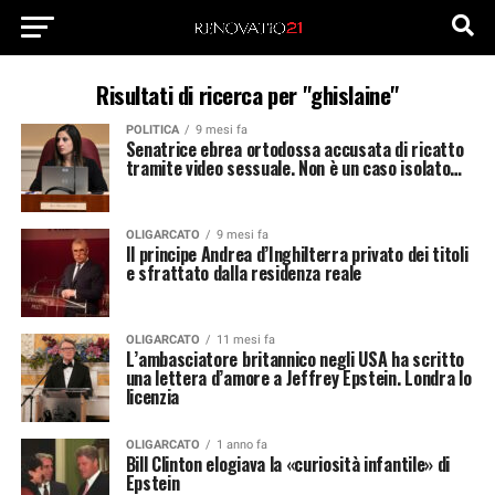
Risultati di ricerca per "ghislaine"
POLITICA
9 mesi fa
Senatrice ebrea ortodossa accusata di ricatto
tramite video sessuale. Non è un caso isolato…
OLIGARCATO
9 mesi fa
Il principe Andrea d’Inghilterra privato dei titoli
e sfrattato dalla residenza reale
OLIGARCATO
11 mesi fa
L’ambasciatore britannico negli USA ha scritto
una lettera d’amore a Jeffrey Epstein. Londra lo
licenzia
OLIGARCATO
1 anno fa
Bill Clinton elogiava la «curiosità infantile» di
Epstein