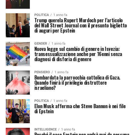
POLITICA
1 anno fa
Trump querela Rupert Murdoch per l’articolo
del Wall Street Journal con il presunto biglietto
di auguri per Epstein
GENDER
1 anno fa
Nuova legge sul cambio di genere in Isvezia:
transessualizzazione anche per 16enni senza
diagnosi di disforia di genere
PENSIERO
1 anno fa
Bombardata la parrocchia cattolica di Gaza.
Quando finirà il privilegio distruttore
israeliano?
POLITICA
1 anno fa
Elon Musk afferma che Steve Bannon è nei file
di Epstein
INTELLIGENCE
1 anno fa
Perché il caso Epstein non andrà mai da nessuna