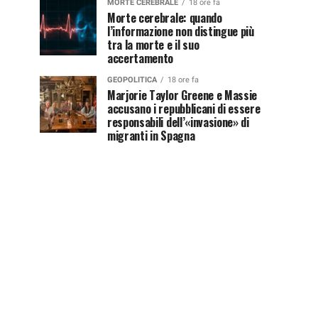
MORTE CEREBRALE
18 ore fa
Morte cerebrale: quando
l’informazione non distingue più
tra la morte e il suo
accertamento
GEOPOLITICA
18 ore fa
Marjorie Taylor Greene e Massie
accusano i repubblicani di essere
responsabili dell’«invasione» di
migranti in Spagna