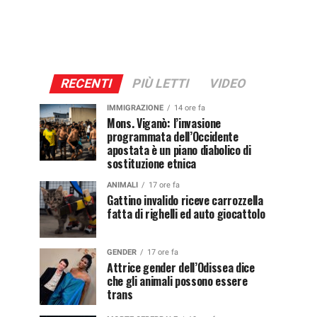
RECENTI
PIÙ LETTI
VIDEO
IMMIGRAZIONE
14 ore fa
Mons. Viganò: l’invasione
programmata dell’Occidente
apostata è un piano diabolico di
sostituzione etnica
ANIMALI
17 ore fa
Gattino invalido riceve carrozzella
fatta di righelli ed auto giocattolo
GENDER
17 ore fa
Attrice gender dell’Odissea dice
che gli animali possono essere
trans