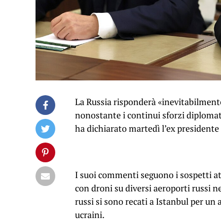
La Russia risponderà «inevitabilmente»
nonostante i continui sforzi diplomati
ha dichiarato martedì l’ex president
I suoi commenti seguono i sospetti att
con droni su diversi aeroporti russi n
russi si sono recati a Istanbul per un 
ucraini.