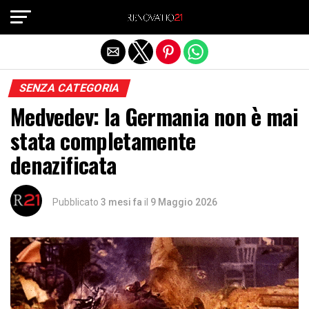
Exit mobile version
SENZA CATEGORIA
Medvedev: la Germania non è mai
stata completamente
denazificata
Pubblicato
3 mesi fa
il
9 Maggio 2026