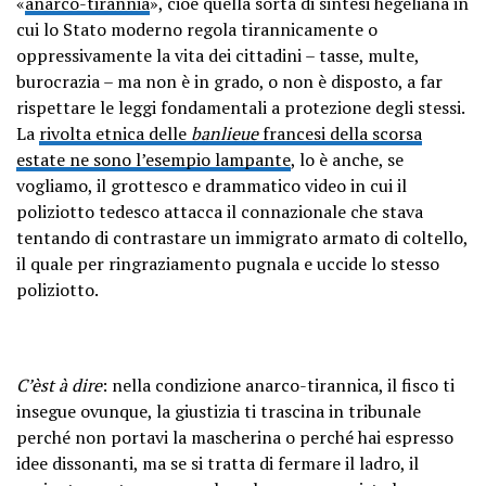
«
anarco-tirannia
», cioè quella sorta di sintesi hegeliana in
cui lo Stato moderno regola tirannicamente o
oppressivamente la vita dei cittadini – tasse, multe,
burocrazia – ma non è in grado, o non è disposto, a far
rispettare le leggi fondamentali a protezione degli stessi.
La
rivolta etnica delle
banlieue
francesi della scorsa
estate ne sono l’esempio lampante
, lo è anche, se
vogliamo, il grottesco e drammatico video in cui il
poliziotto tedesco attacca il connazionale che stava
tentando di contrastare un immigrato armato di coltello,
il quale per ringraziamento pugnala e uccide lo stesso
poliziotto.
C’èst à dire
: nella condizione anarco-tirannica, il fisco ti
insegue ovunque, la giustizia ti trascina in tribunale
perché non portavi la mascherina o perché hai espresso
idee dissonanti, ma se si tratta di fermare il ladro, il