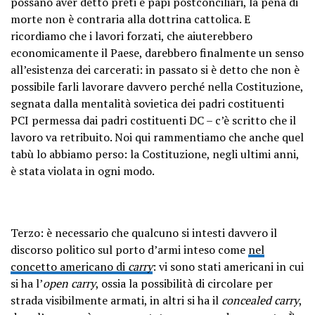
possano aver detto preti e papi postconciliari, la pena di
morte non è contraria alla dottrina cattolica. E
ricordiamo che i lavori forzati, che aiuterebbero
economicamente il Paese, darebbero finalmente un senso
all’esistenza dei carcerati: in passato si è detto che non è
possibile farli lavorare davvero perché nella Costituzione,
segnata dalla mentalità sovietica dei padri costituenti
PCI permessa dai padri costituenti DC – c’è scritto che il
lavoro va retribuito. Noi qui rammentiamo che anche quel
tabù lo abbiamo perso: la Costituzione, negli ultimi anni,
è stata violata in ogni modo.
Terzo: è necessario che qualcuno si intesti davvero il
discorso politico sul porto d’armi inteso come
nel
concetto americano di
carry
: vi sono stati americani in cui
si ha l’
open carry
, ossia la possibilità di circolare per
strada visibilmente armati, in altri si ha il
concealed carry
,