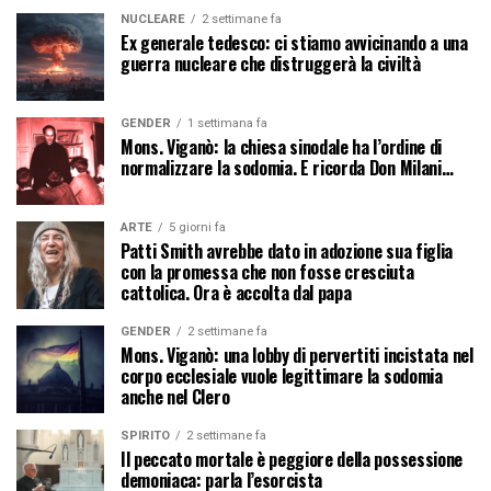
NUCLEARE
2 settimane fa
Ex generale tedesco: ci stiamo avvicinando a una
guerra nucleare che distruggerà la civiltà
GENDER
1 settimana fa
Mons. Viganò: la chiesa sinodale ha l’ordine di
normalizzare la sodomia. E ricorda Don Milani…
ARTE
5 giorni fa
Patti Smith avrebbe dato in adozione sua figlia
con la promessa che non fosse cresciuta
cattolica. Ora è accolta dal papa
GENDER
2 settimane fa
Mons. Viganò: una lobby di pervertiti incistata nel
corpo ecclesiale vuole legittimare la sodomia
anche nel Clero
SPIRITO
2 settimane fa
Il peccato mortale è peggiore della possessione
demoniaca: parla l’esorcista