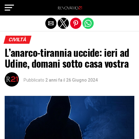
Exit mobile version
CIVILTÀ
L’anarco-tirannia uccide: ieri ad
Udine, domani sotto casa vostra
Pubblicato
2 anni fa
il
26 Giugno 2024