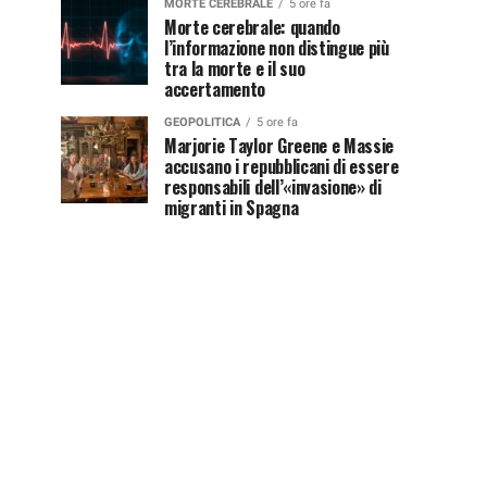
MORTE CEREBRALE
5 ore fa
Morte cerebrale: quando
l’informazione non distingue più
tra la morte e il suo
accertamento
GEOPOLITICA
5 ore fa
Marjorie Taylor Greene e Massie
accusano i repubblicani di essere
responsabili dell’«invasione» di
migranti in Spagna