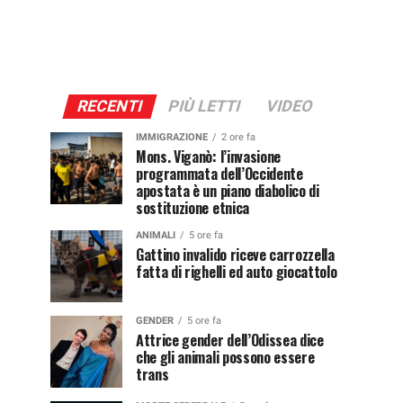
RECENTI
PIÙ LETTI
VIDEO
IMMIGRAZIONE
2 ore fa
Mons. Viganò: l’invasione
programmata dell’Occidente
apostata è un piano diabolico di
sostituzione etnica
ANIMALI
5 ore fa
Gattino invalido riceve carrozzella
fatta di righelli ed auto giocattolo
GENDER
5 ore fa
Attrice gender dell’Odissea dice
che gli animali possono essere
trans