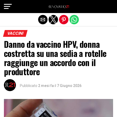
Exit mobile version
VACCINI
Danno da vaccino HPV, donna
costretta su una sedia a rotelle
raggiunge un accordo con il
produttore
Pubblicato
2 mesi fa
il
7 Giugno 2026