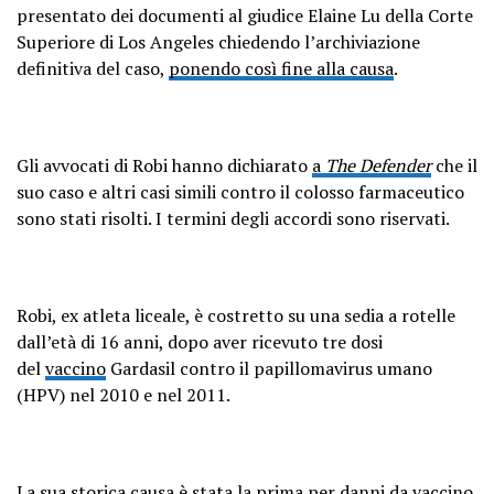
presentato dei documenti al giudice Elaine Lu della Corte
Superiore di Los Angeles chiedendo l’archiviazione
definitiva del caso,
ponendo così fine alla causa
.
Gli avvocati di Robi hanno dichiarato
a
The Defender
che il
suo caso e altri casi simili contro il colosso farmaceutico
sono stati risolti. I termini degli accordi sono riservati.
Robi, ex atleta liceale, è costretto su una sedia a rotelle
dall’età di 16 anni, dopo aver ricevuto tre dosi
del
vaccino
Gardasil contro il papillomavirus umano
(HPV) nel 2010 e nel 2011.
La sua
storica causa
è stata la prima per danni da vaccino