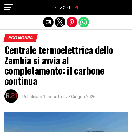
Exit mobile version
ECONOMIA
Centrale termoelettrica dello
Zambia si avvia al
completamento: il carbone
continua
Pubblicato
1 mese fa
il
27 Giugno 2026