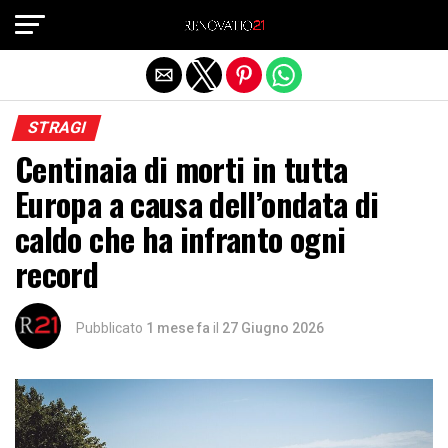
Exit mobile version
STRAGI
Centinaia di morti in tutta
Europa a causa dell’ondata di
caldo che ha infranto ogni
record
Pubblicato
1 mese fa
il
27 Giugno 2026