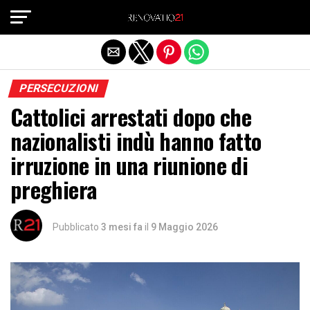
Exit mobile version
PERSECUZIONI
Cattolici arrestati dopo che
nazionalisti indù hanno fatto
irruzione in una riunione di
preghiera
Pubblicato
3 mesi fa
il
9 Maggio 2026