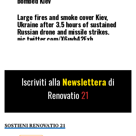
bombed Kiev
weeks.
#Ukraine
#WarInUkraine
#RussiaUkraineWar
#Putin
Large fires and smoke cover Kiev,
#Zelensky
#Ukraine
…
Ukraine after 3.5 hours of sustained
pic.twitter.com/SVYQadh5Ow
Russian drone and missile strikes.
pic.twitter.com/X6uyh42Fxh
— War Monitoring
(@War_Monitoring)
July 4, 2025
— Netbrief (@net_brief)
July 4,
2025
Iscriviti alla
Newslettera
di
Renovatio
21
SOSTIENI RENOVATIO 21