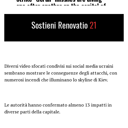
one after another on the capital of
Ukraine.
Sostieni Renovatio
21
‼️🇺🇦🔥
Rocket salvo on Kiev: ballistics hit
enemy targets, the city is burning
Drones are also continuing the
Diversi video sfocati condivisi sui social media ucraini
attack.
sembrano mostrare le conseguenze degli attacchi, con
numerosi incendi che illuminano lo skyline di Kiev.
🇷🇺🔥🇺🇦
“Geran” surrounded…
Le autorità hanno confermato almeno 13 impatti in
https://t.co/8ZSKp18EWr
diverse parti della capitale.
pic.twitter.com/zWqbnIjcNl