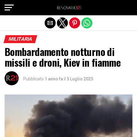
Exit mobile version
MILITARIA
Bombardamento notturno di
missili e droni, Kiev in fiamme
Pubblicato
1 anno fa
il
5 Luglio 2025