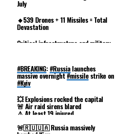
July
🔸539 Drones + 11 Missiles = Total
Devastation
Critical infrastructure and military
sites were turned to rubble. What
survived is now heavily damaged.
pic.twitter.com/aAWYKXugBt
#BREAKING
:
#Russia
launches
massive overnight
#missile
strike on
— NewRulesGeopolitics
#Kyiv
(@NewRulesGeo)
July 4, 2025
💥 Explosions rocked the capital
🚨 Air raid sirens blared
⚠️ At least 19 injured
🚨🇷🇺🇺🇦 Russia massively
One of the largest attacks in recent