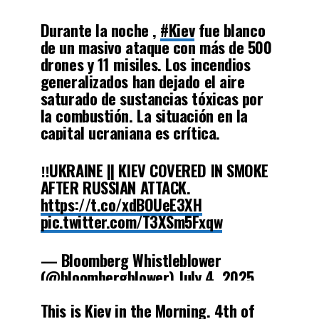
(@bloombergblower)
July 4, 2025
Durante la noche ,
#Kiev
fue blanco
de un masivo ataque con más de 500
drones y 11 misiles. Los incendios
generalizados han dejado el aire
saturado de sustancias tóxicas por
la combustión. La situación en la
capital ucraniana es crítica.
#Noticias
#Puebla
pic.twitter.com/eFS1kOYauO
‼️UKRAINE || KIEV COVERED IN SMOKE
AFTER RUSSIAN ATTACK.
https://t.co/xdBOUeE3XH
— Janeth León M (@janethleontv)
pic.twitter.com/T3XSm5Fxqw
July 4, 2025
— Bloomberg Whistleblower
(@bloombergblower)
July 4, 2025
This is Kiev in the Morning. 4th of