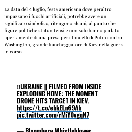
— 𝐃𝐚𝐯𝐢𝐝 𝐙 🇷🇺 🇷🇺 (@SMO_VZ)
La data del 4 luglio, festa americana dove peraltro
July 4, 2025
impazzano i fuochi artificiali, potrebbe avere un
significato simbolico, ritengono alcuni, al punto che
figure politiche statunitensi e non solo hanno parlato
apertamente di una presa per i fondelli di Putin contro
Washington, grande fiancheggiatore di Kiev nella guerra
in corso.
‼️UKRAINE || FILMED FROM INSIDE
EXPLODING HOME: THE MOMENT
DRONE HITS TARGET IN KIEV.
https://t.co/ebkELn69Ab
pic.twitter.com/rMiY0vgqN7
— Bloomberg Whistleblower