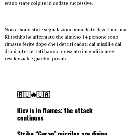
erano state colpite in ondate successive.
Non ci sono state segnalazioni immediate di vittime, ma
Klitschko ha affermato che almeno 14 persone sono
rimaste ferite dopo che i detriti caduti dai missili e dai
droni intercettati hanno innescato incendi in aree
residenziali e giardini privati.
🇷🇺🔥🇺🇦
Kiev is in flames: the attack
continues
Strike “Geran” missiles are diving