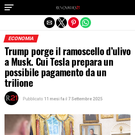
Exit mobile version
ECONOMIA
Trump porge il ramoscello d’ulivo
a Musk. Cui Tesla prepara un
possibile pagamento da un
trilione
Pubblicato
11 mesi fa
il
7 Settembre 2025