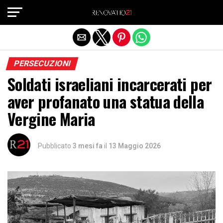
Exit mobile version
PERSECUZIONI
Soldati israeliani incarcerati per
aver profanato una statua della
Vergine Maria
Pubblicato
3 mesi fa
il
13 Maggio 2026