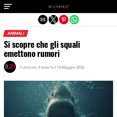
Exit mobile version
ANIMALI
Si scopre che gli squali
emettono rumori
Pubblicato
3 mesi fa
il
10 Maggio 2026