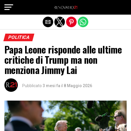
Exit mobile version
POLITICA
Papa Leone risponde alle ultime
critiche di Trump ma non
menziona Jimmy Lai
Pubblicato
3 mesi fa
il
8 Maggio 2026