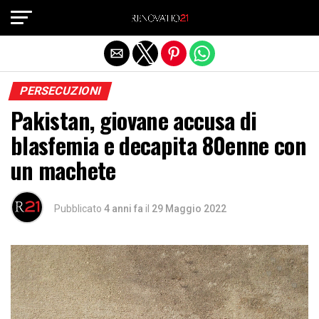
Exit mobile version
PERSECUZIONI
Pakistan, giovane accusa di
blasfemia e decapita 80enne con
un machete
Pubblicato
4 anni fa
il
29 Maggio 2022