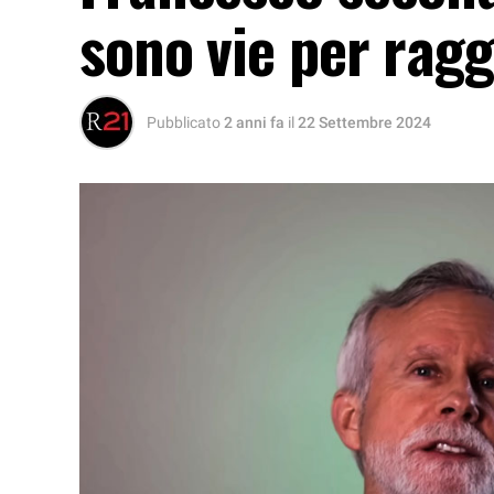
sono vie per rag
Pubblicato
2 anni fa
il
22 Settembre 2024