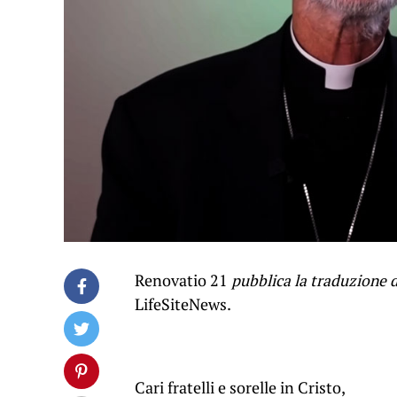
Renovatio 21
pubblica la traduzione d
LifeSiteNews.
Cari fratelli e sorelle in Cristo,