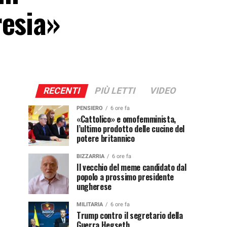
resia»
RECENTI
PIÙ LETTI
VIDEO
PENSIERO
6 ore fa
«Cattolico» e omofemminista,
l’ultimo prodotto delle cucine del
potere britannico
BIZZARRIA
6 ore fa
Il vecchio del meme candidato dal
popolo a prossimo presidente
ungherese
MILITARIA
6 ore fa
Trump contro il segretario della
Guerra Hegseth