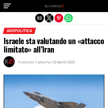
Exit mobile version
GEOPOLITICA
Israele sta valutando un «attacco
limitato» all’Iran
Pubblicato
1 anno fa
il
20 Aprile 2025