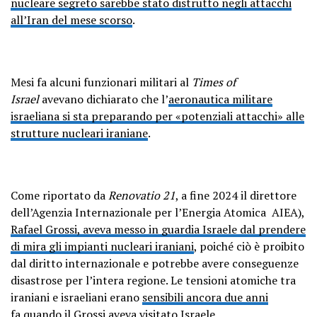
nucleare segreto sarebbe stato distrutto negli attacchi
all’Iran del mese scorso
.
Mesi fa alcuni funzionari militari al
Times of
Israel
avevano dichiarato che l’
aeronautica militare
israeliana si sta preparando per «potenziali attacchi» alle
strutture nucleari iraniane
.
Come riportato da
Renovatio 21
, a fine 2024 il direttore
dell’Agenzia Internazionale per l’Energia Atomica AIEA),
Rafael Grossi, aveva messo in guardia Israele dal prendere
di mira gli impianti nucleari iraniani
, poiché ciò è proibito
dal diritto internazionale e potrebbe avere conseguenze
disastrose per l’intera regione. Le tensioni atomiche tra
iraniani e israeliani erano
sensibili ancora due anni
fa
quando il Grossi aveva visitato Israele.