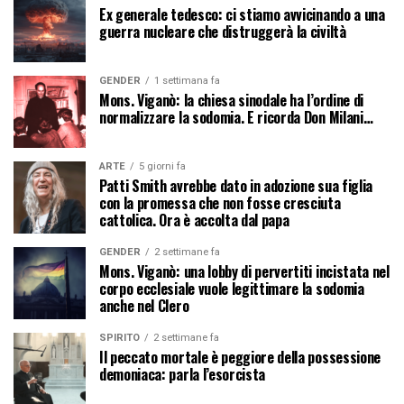
Ex generale tedesco: ci stiamo avvicinando a una
guerra nucleare che distruggerà la civiltà
GENDER
1 settimana fa
Mons. Viganò: la chiesa sinodale ha l’ordine di
normalizzare la sodomia. E ricorda Don Milani…
ARTE
5 giorni fa
Patti Smith avrebbe dato in adozione sua figlia
con la promessa che non fosse cresciuta
cattolica. Ora è accolta dal papa
GENDER
2 settimane fa
Mons. Viganò: una lobby di pervertiti incistata nel
corpo ecclesiale vuole legittimare la sodomia
anche nel Clero
SPIRITO
2 settimane fa
Il peccato mortale è peggiore della possessione
demoniaca: parla l’esorcista