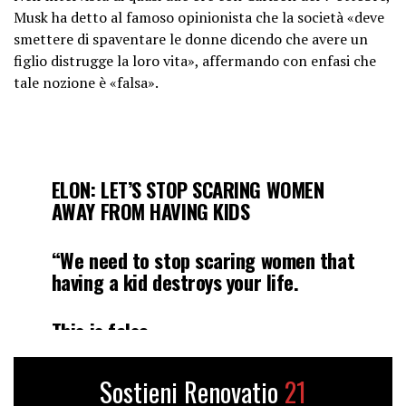
Musk ha detto al famoso opinionista che la società «deve
smettere di spaventare le donne dicendo che avere un
figlio distrugge la loro vita», affermando con enfasi che
tale nozione è «falsa».
ELON: LET’S STOP SCARING WOMEN
AWAY FROM HAVING KIDS
“We need to stop scaring women that
having a kid destroys your life.
This is false.
We terrify girls into saying that if
Sostieni Renovatio
21
you get pregnant, your life’s over.