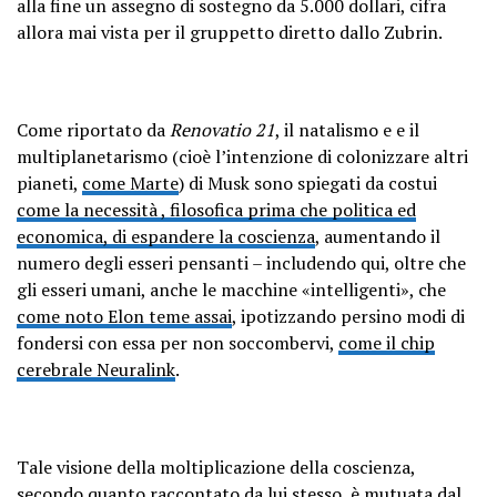
alla fine un assegno di sostegno da 5.000 dollari, cifra
allora mai vista per il gruppetto diretto dallo Zubrin.
Come riportato da
Renovatio 21
, il natalismo e e il
multiplanetarismo (cioè l’intenzione di colonizzare altri
pianeti,
come Marte
) di Musk sono spiegati da costui
come la necessità , filosofica prima che politica ed
economica, di espandere la coscienza
, aumentando il
numero degli esseri pensanti – includendo qui, oltre che
gli esseri umani, anche le macchine «intelligenti», che
come noto Elon teme assai
, ipotizzando persino modi di
fondersi con essa per non soccombervi,
come il chip
cerebrale Neuralink
.
Tale visione della moltiplicazione della coscienza,
secondo quanto raccontato da lui stesso
, è mutuata dal