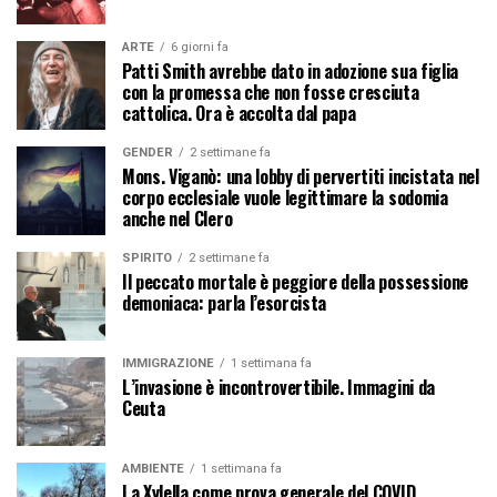
ARTE
6 giorni fa
Patti Smith avrebbe dato in adozione sua figlia
con la promessa che non fosse cresciuta
cattolica. Ora è accolta dal papa
GENDER
2 settimane fa
Mons. Viganò: una lobby di pervertiti incistata nel
corpo ecclesiale vuole legittimare la sodomia
anche nel Clero
SPIRITO
2 settimane fa
Il peccato mortale è peggiore della possessione
demoniaca: parla l’esorcista
IMMIGRAZIONE
1 settimana fa
L’invasione è incontrovertibile. Immagini da
Ceuta
AMBIENTE
1 settimana fa
La Xylella come prova generale del COVID.