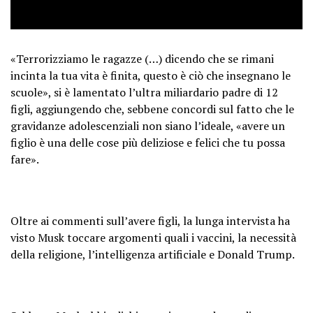
This is what schools teach.
«Terrorizziamo le ragazze (…) dicendo che se rimani
And I agree, we should not have…
incinta la tua vita è finita, questo è ciò che insegnano le
https://t.co/g8RIZRr6cd
scuole», si è lamentato l’ultra miliardario padre di 12
pic.twitter.com/jcdcWAXNvo
figli, aggiungendo che, sebbene concordi sul fatto che le
gravidanze adolescenziali non siano l’ideale, «avere un
— Mario Nawfal (@MarioNawfal)
figlio è una delle cose più deliziose e felici che tu possa
October 8, 2024
fare».
Oltre ai commenti sull’avere figli, la lunga intervista ha
visto Musk toccare argomenti quali i vaccini, la necessità
della religione, l’intelligenza artificiale e Donald Trump.