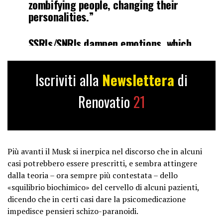
zombifying people, changing their
personalities.”
SSRIs/SNRIs dampen emotions, which
can be helpful for those
experiencing severe depression and
Iscriviti alla
Newslettera
di
anxiety, however, the effects are..
pic.twitter.com/LNbl7wNrOc
Renovatio
21
— Sindrome post SSRI
(@SindromePSSD)
October 8, 2024
Più avanti il Musk si inerpica nel discorso che in alcuni
casi potrebbero essere prescritti, e sembra attingere
dalla teoria – ora sempre più contestata – dello
«squilibrio biochimico» del cervello di alcuni pazienti,
dicendo che in certi casi dare la psicomedicazione
impedisce pensieri schizo-paranoidi.