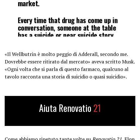
market.
Every time that drug has come up in
conversation, someone at the table
has a suicide or near suicide story.
— Elon Musk (@elonmusk)
April 30,
«Il Wellbutrin è molto peggio di Adderall, secondo me.
2022
Dovrebbe essere ritirato dal mercato» aveva scritto Musk.
«Ogni volta che si parla di questo farmaco, qualcuno al
tavolo racconta una storia di suicidio o quasi suicidio».
Aiuta Renovatio
21
Come abbiamo ripetuto tante volte su
Renovatio 21
, Elon