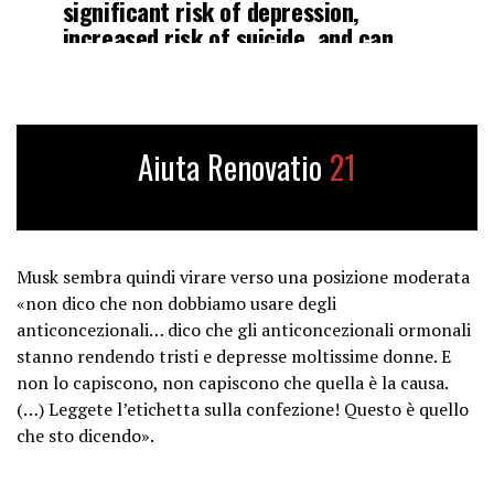
significant risk of depression,
increased risk of suicide, and can
make you go out with people you
don’t actually like. It actually says
this on the box.”
Aiuta Renovatio
21
“My message to…
pic.twitter.com/lF00nesJ1D
— Autism Capital 🧩
Musk sembra quindi virare verso una posizione moderata
(@AutismCapital)
October 8, 2024
«non dico che non dobbiamo usare degli
anticoncezionali… dico che gli anticoncezionali ormonali
stanno rendendo tristi e depresse moltissime donne. E
non lo capiscono, non capiscono che quella è la causa.
(…) Leggete l’etichetta sulla confezione! Questo è quello
che sto dicendo».