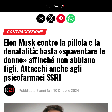
Exit mobile version
CONTRACCEZIONE
Elon Musk contro la pillola e la
denatalità: basta «spaventare le
donne» affinché non abbiano
figli. Attacchi anche agli
psicofarmaci SSRI
Pubblicato
2 anni fa
il
10 Ottobre 2024