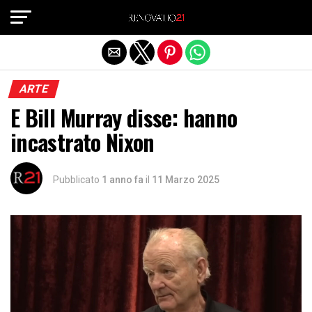
Exit mobile version
ARTE
E Bill Murray disse: hanno
incastrato Nixon
Pubblicato
1 anno fa
il
11 Marzo 2025