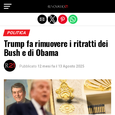
Exit mobile version
POLITICA
Trump fa rimuovere i ritratti dei
Bush e di Obama
Pubblicato
12 mesi fa
il
13 Agosto 2025