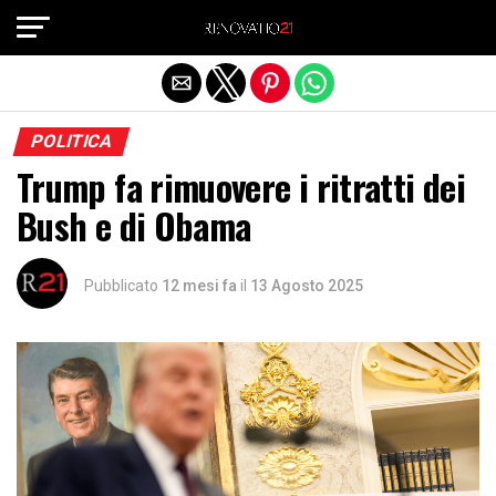
Exit mobile version
POLITICA
Trump fa rimuovere i ritratti dei
Bush e di Obama
Pubblicato
12 mesi fa
il
13 Agosto 2025