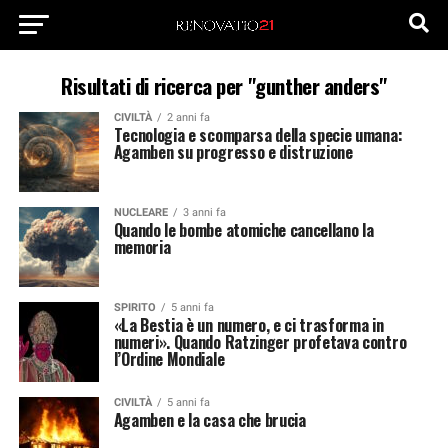
Risultati di ricerca per "gunther anders"
CIVILTÀ
2 anni fa
Tecnologia e scomparsa della specie umana:
Agamben su progresso e distruzione
NUCLEARE
3 anni fa
Quando le bombe atomiche cancellano la
memoria
SPIRITO
5 anni fa
«La Bestia è un numero, e ci trasforma in
numeri». Quando Ratzinger profetava contro
l’Ordine Mondiale
CIVILTÀ
5 anni fa
Agamben e la casa che brucia