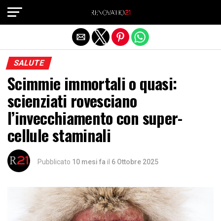
Exit mobile version
SALUTE
Scimmie immortali o quasi:
scienziati rovesciano
l’invecchiamento con super-
cellule staminali
Pubblicato
10 mesi fa
il
6 Ottobre 2025