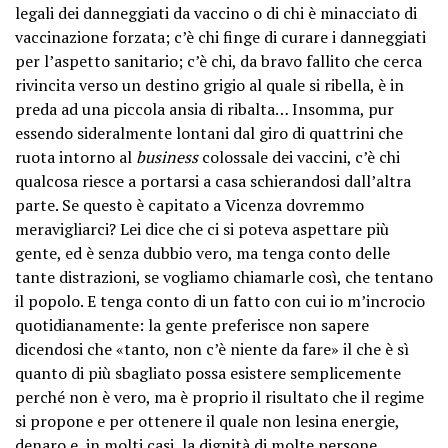
legali dei danneggiati da vaccino o di chi è minacciato di
vaccinazione forzata; c’è chi finge di curare i danneggiati
per l’aspetto sanitario; c’è chi, da bravo fallito che cerca
rivincita verso un destino grigio al quale si ribella, è in
preda ad una piccola ansia di ribalta… Insomma, pur
essendo sideralmente lontani dal giro di quattrini che
ruota intorno al
business
colossale dei vaccini, c’è chi
qualcosa riesce a portarsi a casa schierandosi dall’altra
parte. Se questo è capitato a Vicenza dovremmo
meravigliarci? Lei dice che ci si poteva aspettare più
gente, ed è senza dubbio vero, ma tenga conto delle
tante distrazioni, se vogliamo chiamarle così, che tentano
il popolo. E tenga conto di un fatto con cui io m’incrocio
quotidianamente: la gente preferisce non sapere
dicendosi che «tanto, non c’è niente da fare» il che è sì
quanto di più sbagliato possa esistere semplicemente
perché non è vero, ma è proprio il risultato che il regime
si propone e per ottenere il quale non lesina energie,
denaro e, in molti casi, la dignità di molte persone,