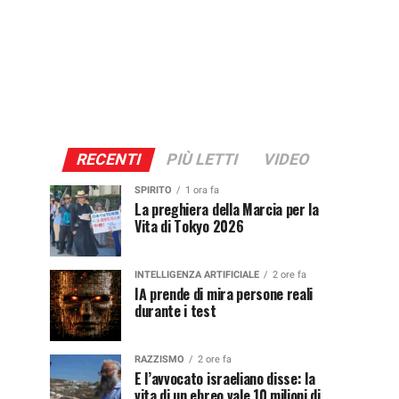
RECENTI
PIÙ LETTI
VIDEO
SPIRITO
1 ora fa
La preghiera della Marcia per la
Vita di Tokyo 2026
INTELLIGENZA ARTIFICIALE
2 ore fa
IA prende di mira persone reali
durante i test
RAZZISMO
2 ore fa
E l’avvocato israeliano disse: la
vita di un ebreo vale 10 milioni di