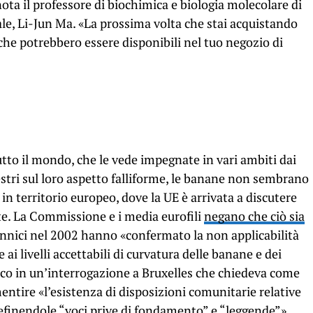
nota il professore di biochimica e biologia molecolare di
le, Li-Jun Ma. «La prossima volta che stai acquistando
che potrebbero essere disponibili nel tuo negozio di
tto il mondo, che le vede impegnate in vari ambiti dai
restri sul loro aspetto falliforme, le banane non sembrano
in territorio europeo, dove la UE è arrivata a discutere
te. La Commissione e i media eurofili
negano che ciò sia
tannici nel 2002 hanno «confermato la non applicabilità
 ai livelli accettabili di curvatura delle banane e dei
sco in un’interrogazione a Bruxelles che chiedeva come
ntire «l’esistenza di disposizioni comunitarie relative
 definendole “voci prive di fondamento” e “leggende”».