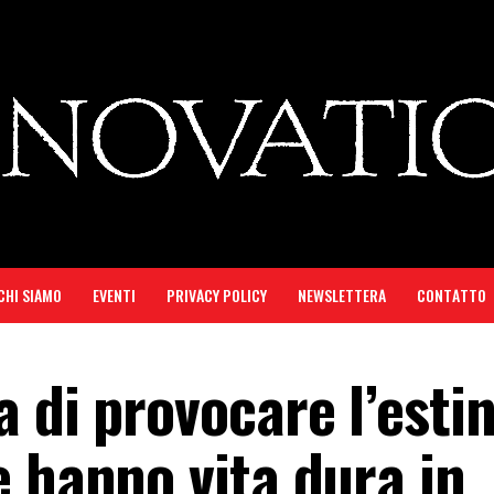
CHI SIAMO
EVENTI
PRIVACY POLICY
NEWSLETTERA
CONTATTO
 di provocare l’esti
e hanno vita dura in