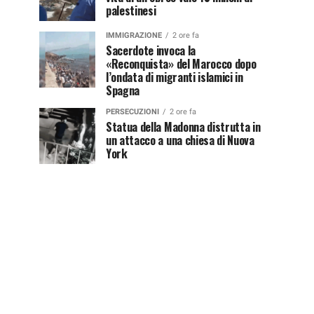
palestinesi
IMMIGRAZIONE
2 ore fa
Sacerdote invoca la
«Reconquista» del Marocco dopo
l’ondata di migranti islamici in
Spagna
PERSECUZIONI
2 ore fa
Statua della Madonna distrutta in
un attacco a una chiesa di Nuova
York