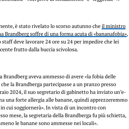
nente, è stato rivelato lo scorso autunno che
il ministro
na Brandberg soffre di una forma acuta di «bananafobia»
,
o staff deve lavorare 24 ore su 24 per impedire che lei
ente frutto dalla buccia scivolosa.
 la Brandberg aveva ammesso di avere «la fobia delle
 che la Brandberga partecipasse a un pranzo presso
raio 2024, il suo segretario di gabinetto ha inviato un’e-
 ha una forte allergia alle banane, quindi apprezzeremmo
in cui soggiornerà». In vista di un incontro con
esso mese, la segretaria della Brandberga fu più schietta,
mmeno le banane sono ammesse nei locali».