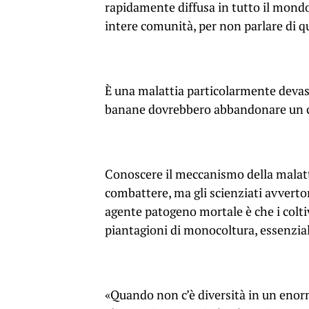
rapidamente diffusa in tutto il mond
intere comunità, per non parlare di q
È una malattia particolarmente devasta
banane dovrebbero abbandonare un c
Conoscere il meccanismo della malatti
combattere, ma gli scienziati avverton
agente patogeno mortale è che i colt
piantagioni di monocoltura, essenzial
«Quando non c’è diversità in un enorm