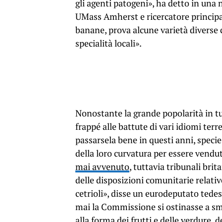
gli agenti patogeni», ha detto in una 
UMass Amherst e ricercatore principa
banane, prova alcune varietà diverse 
specialità locali».
Nonostante la grande popolarità in tu
frappé alle battute di vari idiomi ter
passarsela bene in questi anni, specie 
della loro curvatura per essere vendu
mai avvenuto
, tuttavia tribunali bri
delle disposizioni comunitarie relative
cetrioli», disse un eurodeputato tede
mai la Commissione si ostinasse a sme
alla forma dei frutti e delle verdure,