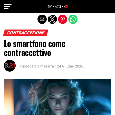
Exit mobile version
CONTRACCEZIONE
Lo smartfono come
contraccettivo
Pubblicato
1 mese fa
il
24 Giugno 2026