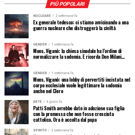
PIÙ POPOLARI
NUCLEARE
2 settimane fa
Ex generale tedesco: ci stiamo avvicinando a una
guerra nucleare che distruggerà la civiltà
GENDER
1 settimana fa
Mons. Viganò: la chiesa sinodale ha l’ordine di
normalizzare la sodomia. E ricorda Don Milani…
GENDER
1 settimana fa
Mons. Viganò: una lobby di pervertiti incistata nel
corpo ecclesiale vuole legittimare la sodomia
anche nel Clero
ARTE
4 giorni fa
Patti Smith avrebbe dato in adozione sua figlia
con la promessa che non fosse cresciuta
cattolica. Ora è accolta dal papa
SPIRITO
2 settimane fa