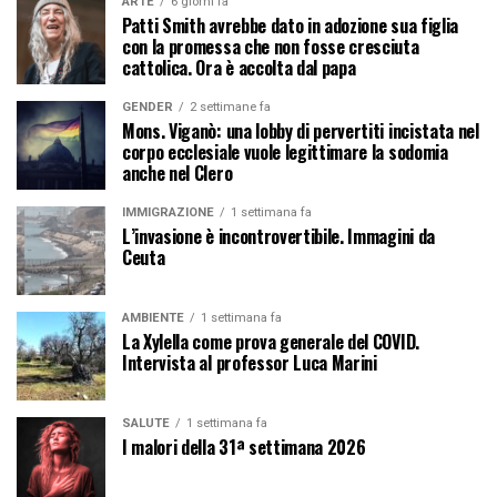
ARTE
6 giorni fa
Patti Smith avrebbe dato in adozione sua figlia
con la promessa che non fosse cresciuta
cattolica. Ora è accolta dal papa
GENDER
2 settimane fa
Mons. Viganò: una lobby di pervertiti incistata nel
corpo ecclesiale vuole legittimare la sodomia
anche nel Clero
IMMIGRAZIONE
1 settimana fa
L’invasione è incontrovertibile. Immagini da
Ceuta
AMBIENTE
1 settimana fa
La Xylella come prova generale del COVID.
Intervista al professor Luca Marini
SALUTE
1 settimana fa
I malori della 31ª settimana 2026