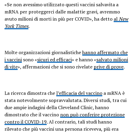
«Se non avessimo utilizzato questi vaccini salvavita a
mRNA per proteggerci dalle malattie gravi, avremmo
avuto milioni di morti in più per COVID», ha detto
al
New
York Times
.
Molte organizzazioni giornalistiche
hanno affermato che
i vaccini
sono «
sicuri ed efficaci
» e hanno «
salvato milioni
di vite
», affermazioni che si sono rivelate
prive di prove
.
La ricerca dimostra che
l’efficacia del vaccino
a mRNA è
stata notevolmente sopravvalutata. Diversi studi, tra cui
due ampie indagini della Cleveland Clinic, hanno
dimostrato che il vaccino
non può conferire protezione
contro il COVID-19
. Al contrario, tali studi hanno
rilevato che più vaccini una persona riceveva, più era