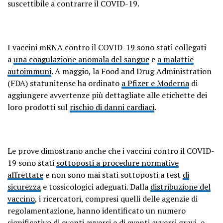
suscettibile a contrarre il COVID-19.
I vaccini mRNA contro il COVID-19 sono stati collegati
a
una coagulazione anomala del sangue
e
a malattie
autoimmuni
. A maggio, la Food and Drug Administration
(FDA) statunitense ha ordinato
a Pfizer e Moderna
di
aggiungere avvertenze più dettagliate alle etichette dei
loro prodotti sul
rischio di danni cardiaci
.
Le prove dimostrano anche che i vaccini contro il COVID-
19 sono stati
sottoposti a procedure normative
affrettate
e non sono mai stati sottoposti a test
di
sicurezza
e tossicologici adeguati. Dalla
distribuzione del
vaccino
, i ricercatori, compresi quelli delle agenzie di
regolamentazione, hanno identificato un numero
significativo di eventi avversi e di eventi avversi gravi, e