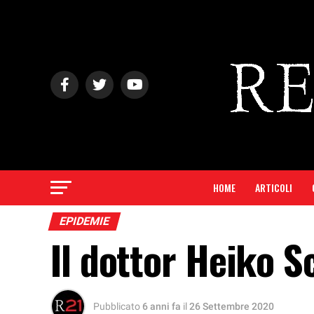
HOME
ARTICOLI
EPIDEMIE
Il dottor Heiko 
Pubblicato
6 anni fa
il
26 Settembre 2020