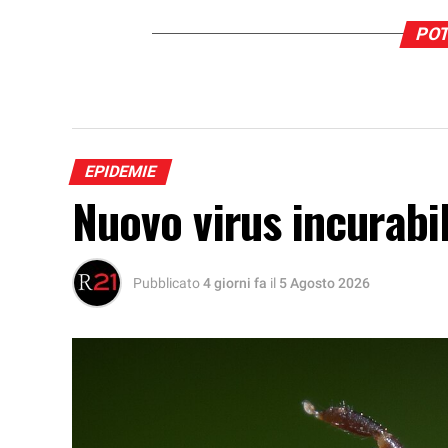
POT
EPIDEMIE
Nuovo virus incurabi
Pubblicato
4 giorni fa
il
5 Agosto 2026