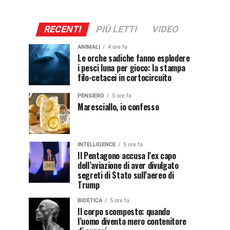
RECENTI
PIÙ LETTI
VIDEO
ANIMALI
4 ore fa
Le orche sadiche fanno esplodere
i pesci luna per gioco: la stampa
filo-cetacei in cortocircuito
PENSIERO
5 ore fa
Maresciallo, io confesso
INTELLIGENCE
5 ore fa
Il Pentagono accusa l’ex capo
dell’aviazione di aver divulgato
segreti di Stato sull’aereo di
Trump
BIOETICA
5 ore fa
Il corpo scomposto: quando
l’uomo diventa mero contenitore