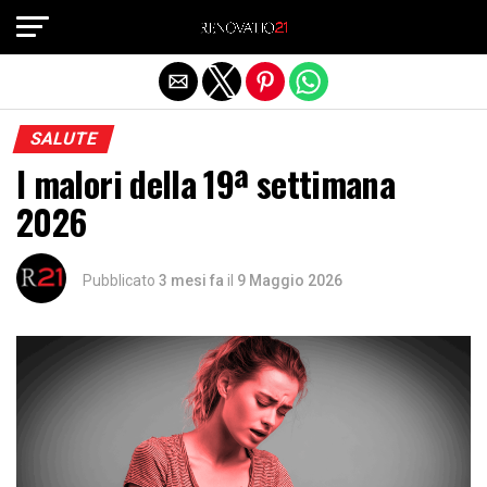
Exit mobile version
SALUTE
I malori della 19ª settimana
2026
Pubblicato
3 mesi fa
il
9 Maggio 2026