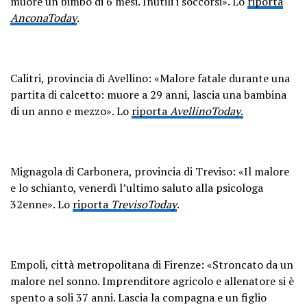
muore un bimbo di 6 mesi. Inutili i soccorsi». Lo
riporta
AnconaToday
.
Calitri, provincia di Avellino: «Malore fatale durante una
partita di calcetto: muore a 29 anni, lascia una bambina
di un anno e mezzo». Lo
riporta
AvellinoToday
.
Mignagola di Carbonera, provincia di Treviso: «Il malore
e lo schianto, venerdì l’ultimo saluto alla psicologa
32enne». Lo
riporta
TrevisoToday
.
Empoli, città metropolitana di Firenze: «Stroncato da un
malore nel sonno. Imprenditore agricolo e allenatore si è
spento a soli 37 anni. Lascia la compagna e un figlio