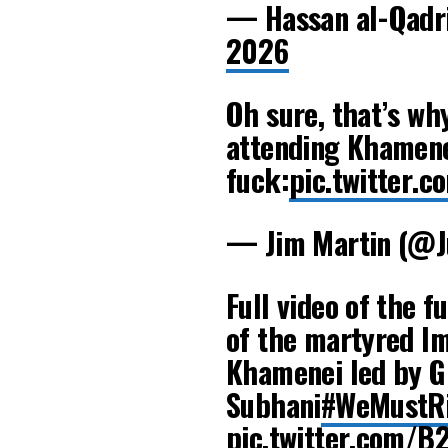
— Hassan al-Qadr
2026
Oh sure, that’s why
attending Khamene
fuck:
pic.twitter.
— Jim Martin (@J
Full video of the f
of the martyred Im
Khamenei led by G
Subhani
#WeMustR
pic.twitter.com/