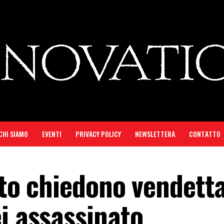
CHI SIAMO
EVENTI
PRIVACY POLICY
NEWSLETTERA
CONTATTO
utto chiedono vendett
i assassinato