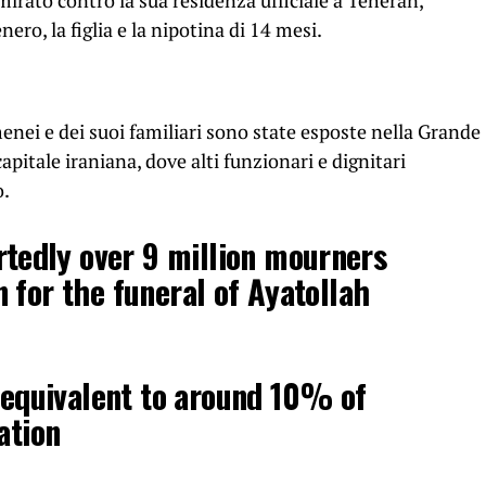
 mirato contro la sua residenza ufficiale a Teheran,
enero, la figlia e la nipotina di 14 mesi.
enei e dei suoi familiari sono state esposte nella Grande
itale iraniana, dove alti funzionari e dignitari
o.
tedly over 9 million mourners
 for the funeral of Ayatollah
s equivalent to around 10% of
ation