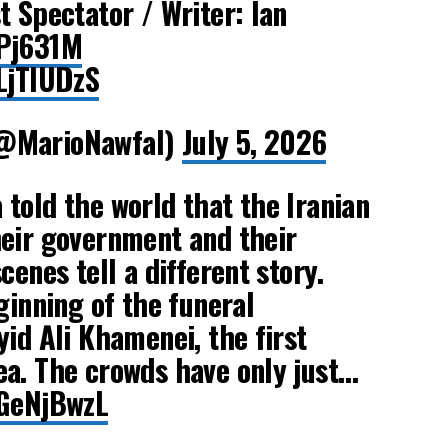
t Spectator / Writer: Ian
HPj631M
sLjTlUDzS
(@MarioNawfal)
July 5, 2026
told the world that the Iranian
heir government and their
cenes tell a different story.
ginning of the funeral
yid Ali Khamenei, the first
ea. The crowds have only just…
jGeNjBwzL