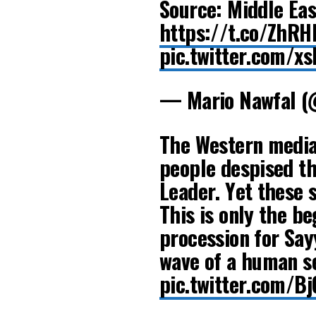
Source: Middle Eas
https://t.co/ZhR
pic.twitter.com/x
— Mario Nawfal 
The Western media 
people despised t
Leader. Yet these s
This is only the be
procession for Say
wave of a human s
pic.twitter.com/B