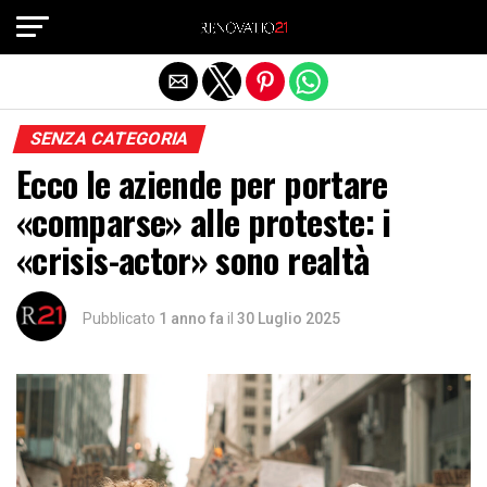
Exit mobile version
SENZA CATEGORIA
Ecco le aziende per portare
«comparse» alle proteste: i
«crisis-actor» sono realtà
Pubblicato
1 anno fa
il
30 Luglio 2025