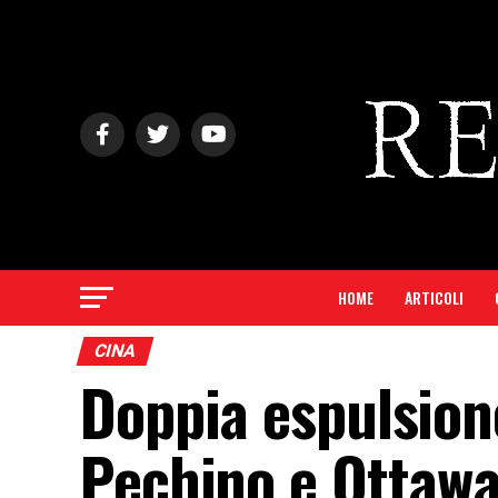
HOME
ARTICOLI
CINA
Doppia espulsione
Pechino e Ottawa