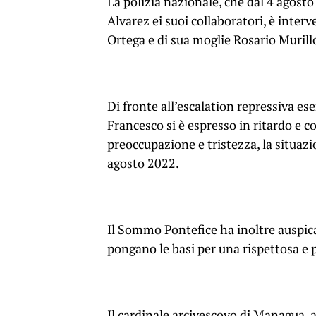
La polizia nazionale, che dal 4 agost
Alvarez ei suoi collaboratori, è inter
Ortega e di sua moglie Rosario Murill
Di fronte all’escalation repressiva es
Francesco si è espresso in ritardo e 
preoccupazione e tristezza, la situaz
agosto 2022.
Il Sommo Pontefice ha inoltre auspica
pongano le basi per una rispettosa e 
Il cardinale arcivescovo di Managua,