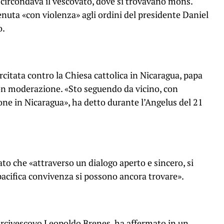
o circondava il vescovato, dove si trovavano mons.
venuta «con violenza» agli ordini del presidente Daniel
o.
ercitata contro la Chiesa cattolica in Nicaragua, papa
con moderazione. «Sto seguendo da vicino, con
ione in Nicaragua», ha detto durante l’Angelus del 21
to che «attraverso un dialogo aperto e sincero, si
pacifica convivenza si possono ancora trovare».
 arcivescovo Leopoldo Brenes, ha affermato in un