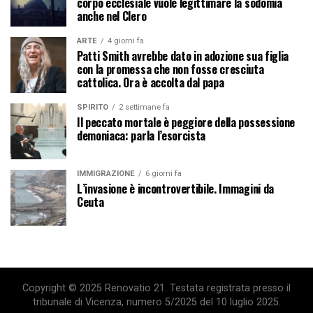
corpo ecclesiale vuole legittimare la sodomia
anche nel Clero
ARTE
4 giorni fa
Patti Smith avrebbe dato in adozione sua figlia
con la promessa che non fosse cresciuta
cattolica. Ora è accolta dal papa
SPIRITO
2 settimane fa
Il peccato mortale è peggiore della possessione
demoniaca: parla l’esorcista
IMMIGRAZIONE
6 giorni fa
L’invasione è incontrovertibile. Immagini da
Ceuta
Copyright © 2025 Renovatio 21. Testata registrata presso il
tribunale di Vicenza, numero 5/2025 del 10 luglio 2025.