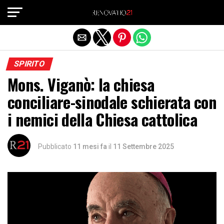
Exit mobile version
SPIRITO
Mons. Viganò: la chiesa
conciliare-sinodale schierata con
i nemici della Chiesa cattolica
Pubblicato
11 mesi fa
il
11 Settembre 2025