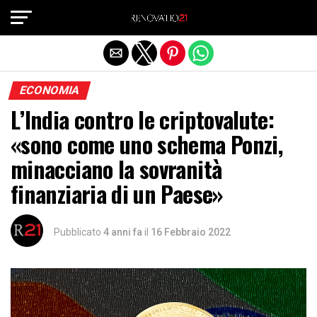
Exit mobile version
ECONOMIA
L’India contro le criptovalute:
«sono come uno schema Ponzi,
minacciano la sovranità
finanziaria di un Paese»
Pubblicato
4 anni fa
il
16 Febbraio 2022