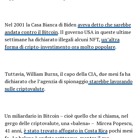
Nel 2001 la Casa Bianca di Biden
aveva detto che sarebbe
andata contro il Bitcoin
. Il governo USA in queste ultime
settimane ha dichiarato illegali alcuni NFT,
un’altra
forma di cripto-investimento ora molto popolare
.
Tuttavia, William Burns, il capo della CIA, due mesi fa ha
dichiarato che l’agenzia di spionaggio
starebbe lavorando
sulle criptovalute
.
Un miliardario in Bitcoin – cioè quello che si chiama, nel
gergo delle criptovalute, una «balena» – Mircea Popescu,
41 anni,
è stato trovato affogato in Costa Rica
pochi mesi
fa. La balena è andata sottacqua, mentre il suo