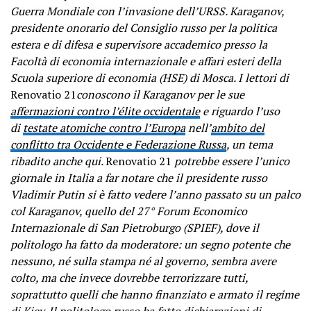
Guerra Mondiale con l’invasione dell’URSS. Karaganov,
presidente onorario del Consiglio russo per la politica
estera e di difesa e supervisore accademico presso la
Facoltà di economia internazionale e affari esteri della
Scuola superiore di economia (HSE) di Mosca. I lettori di
Renovatio 21
conoscono il Karaganov per le sue
affermazioni contro l’élite occidentale
e riguardo l’uso
di
testate atomiche contro l’Europa
nell’
ambito del
conflitto tra Occidente e Federazione Russa
, un tema
ribadito anche qui.
Renovatio 21
potrebbe essere l’unico
giornale in Italia a far notare che il presidente russo
Vladimir Putin si è fatto vedere l’anno passato su un palco
col Karaganov, quello del 27° Forum Economico
Internazionale di San Pietroburgo (SPIEF), dove il
politologo ha fatto da moderatore: un segno potente che
nessuno, né sulla stampa né al governo, sembra avere
colto, ma che invece dovrebbe terrorizzare tutti,
soprattutto quelli che hanno finanziato e armato il regime
di Kiev. Il politologo russo ha fatto dichiarazioni di