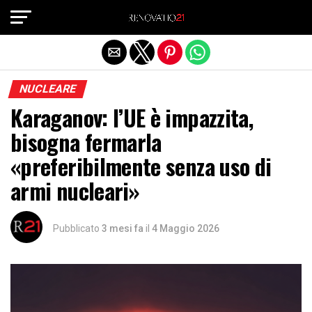
Exit mobile version
NUCLEARE
Karaganov: l’UE è impazzita,
bisogna fermarla
«preferibilmente senza uso di
armi nucleari»
Pubblicato
3 mesi fa
il
4 Maggio 2026