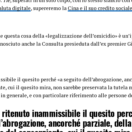
o.
Tiè
, superati in un solo colpo, con lo stesso slancio con
aluta digitale
, supereremo la
Cina e il suo credito social
he questa cosa della «legalizzazione dell’omicidio» è un’
conosciuto anche la Consulta presieduta dall’ex premier 
sibile il quesito perché «a seguito dell’abrogazione, an
te, cui il quesito mira, non sarebbe preservata la tutel
in generale, e con particolare riferimento alle persone de
 ritenuto inammissibile il quesito per
l’abrogazione, ancorché parziale, dell