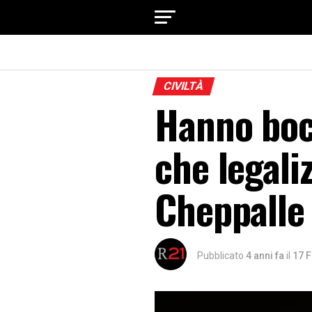
CIVILTÀ
Hanno boc
che legali
Cheppalle
Pubblicato
4 anni fa
il
17 