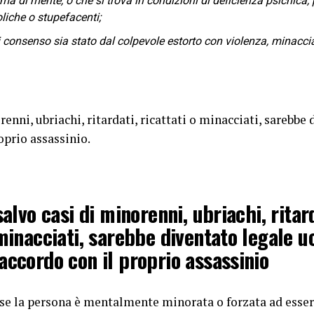
a di mente, o che si trova in condizioni di deficienza psichica, p
liche o stupefacenti;
i consenso sia stato dal colpevole estorto con violenza, minacci
orenni, ubriachi, ritardati, ricattati o minacciati, sarebbe
oprio assassinio.
salvo casi di minorenni, ubriachi, ritar
 minacciati, sarebbe diventato legale u
accordo con il proprio assassinio
se la persona è mentalmente minorata o forzata ad essere