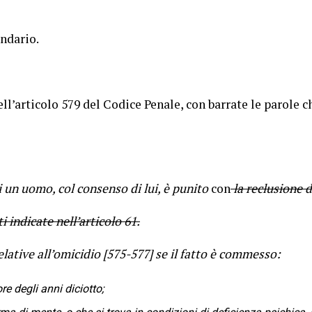
ndario.
ll’articolo 579 del Codice Penale, con barrate le parole 
 un uomo, col consenso di lui, è punito
con
la reclusione d
 indicate nell’articolo 61.
elative all’omicidio [575-577] se il fatto è commesso:
e degli anni diciotto;