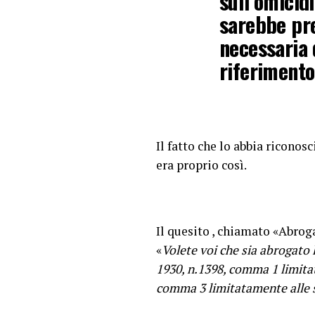
sull’omicidi
sarebbe pre
necessaria 
riferimento
Il fatto che lo abbia riconos
era proprio così.
Il quesito , chiamato «Abroga
«
Volete voi che sia abrogato 
1930, n.1398, comma 1 limita
comma 3 limitatamente alle s