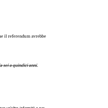
che il referendum avrebbe
a sei a quindici anni
.