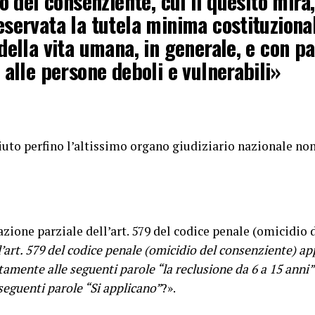
o del consenziente, cui il quesito mira
servata la tutela minima costituzion
della vita umana, in generale, e con pa
 alle persone deboli e vulnerabili»
ciuto perfino l’altissimo organo giudiziario nazionale non
zione parziale dell’art. 579 del codice penale (omicidio 
l’art. 579 del codice penale (omicidio del consenziente) a
tamente alle seguenti parole “la reclusione da 6 a 15 ann
eguenti parole “Si applicano”
?».