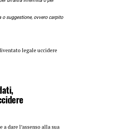
er un’altra infermità o per
a o suggestione, ovvero carpito
 diventato legale uccidere
dati,
ccidere
 a dare l’assenso alla sua