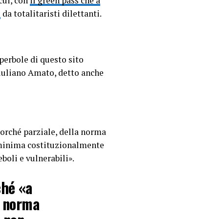
 cui, con
il green pass che a
e
da totalitaristi dilettanti.
iperbole di questo sito
Giuliano Amato, detto anche
corché parziale, della norma
a minima costituzionalmente
boli e vulnerabili».
ché «a
a norma