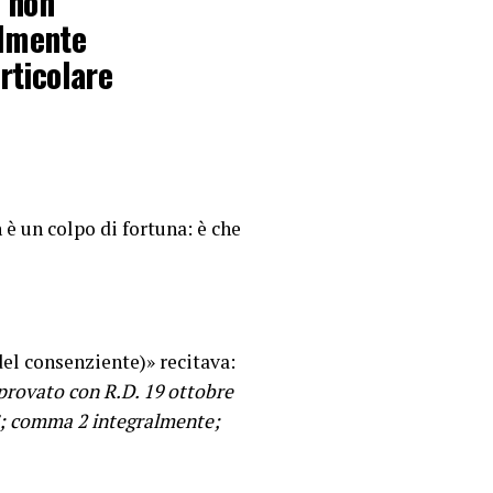
, non
almente
rticolare
 è un colpo di fortuna: è che
del consenziente)» recitava:
pprovato con R.D. 19 ottobre
i”; comma 2 integralmente;