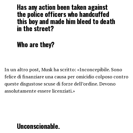
Has any action been taken against
the police officers who handcuffed
this boy and made him bleed to death
in the street?
Who are they?
https://t.co/EkfCZcFNYD
In un altro post, Musk ha scritto: «Inconcepibile. Sono
— Elon Musk (@elonmusk)
May 20,
felice di finanziare una causa per omicidio colposo contro
2026
queste disgustose scuse di forze dell’ordine. Devono
assolutamente essere licenziati.»
Unconscionable.