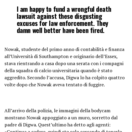
I am happy to fund a wrongful death
lawsuit against these disgusting
excuses for law enforcement. They
damn well better have been fired.
— Elon Musk (@elonmusk)
May 20,
Nowak, studente del primo anno di contabilità e finanza
2026
all’Università di Southampton e originario dell’Essex,
stava rientrando a casa dopo una serata con i compagni
della squadra di calcio universitaria quando è stato
aggredito. Secondo l’accusa, Digwa lo ha colpito quattro
volte dopo che Nowak aveva tentato di fuggire.
All’arrivo della polizia, le immagini della bodycam
mostrano Nowak appoggiato a un muro, sorretto dal
padre di Digwa. Quest’ultimo ha detto agli agenti:
«Continua a cadere, quindi sto solo cercando di tenerlo