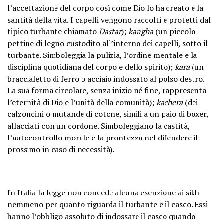
l’accettazione del corpo così come Dio lo ha creato e la
santità della vita. I capelli vengono raccolti e protetti dal
tipico turbante chiamato
Dastar
);
kangha
(un piccolo
pettine di legno custodito all’interno dei capelli, sotto il
turbante. Simboleggia la pulizia, l’ordine mentale e la
disciplina quotidiana del corpo e dello spirito);
kara
(un
braccialetto di ferro o acciaio indossato al polso destro.
La sua forma circolare, senza inizio né fine, rappresenta
l’eternità di Dio e l’unità della comunità);
kachera
(dei
calzoncini o mutande di cotone, simili a un paio di boxer,
allacciati con un cordone. Simboleggiano la castità,
l’autocontrollo morale e la prontezza nel difendere il
prossimo in caso di necessità).
In Italia la legge non concede alcuna esenzione ai sikh
nemmeno per quanto riguarda il turbante e il casco. Essi
hanno l’obbligo assoluto di indossare il casco quando