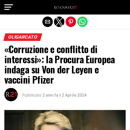
Exit mobile version
OLIGARCATO
«Corruzione e conflitto di
interessi»: la Procura Europea
indaga su Von der Leyen e
vaccini Pfizer
Pubblicato
2 anni fa
il
2 Aprile 2024