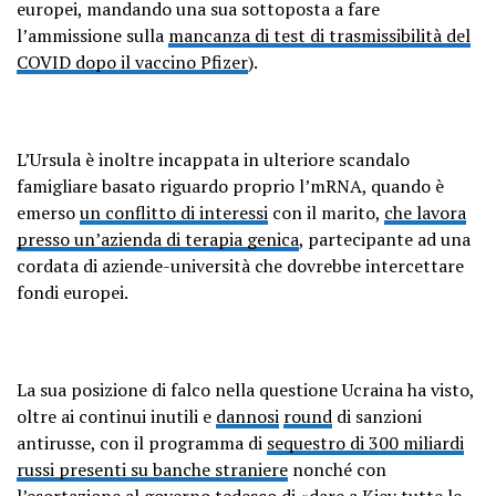
europei, mandando una sua sottoposta a fare
l’ammissione sulla
mancanza di test di trasmissibilità del
COVID dopo il vaccino Pfizer
).
L’Ursula è inoltre incappata in ulteriore scandalo
famigliare basato riguardo proprio l’mRNA, quando è
emerso
un conflitto di interessi
con il marito,
che lavora
presso un’azienda di terapia genica
, partecipante ad una
cordata di aziende-università che dovrebbe intercettare
fondi europei.
La sua posizione di falco nella questione Ucraina ha visto,
oltre ai continui inutili e
dannosi
round
di sanzioni
antirusse, con il programma di
sequestro di 300 miliardi
russi presenti su banche straniere
nonché con
l’esortazione al governo tedesco di «
dare a Kiev tutte le