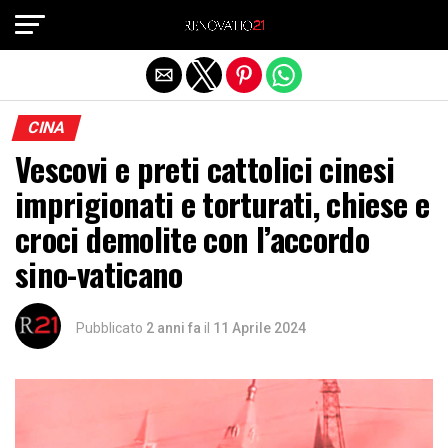
Exit mobile version
CINA
Vescovi e preti cattolici cinesi
imprigionati e torturati, chiese e
croci demolite con l’accordo
sino-vaticano
Pubblicato
2 anni fa
il
11 Aprile 2024