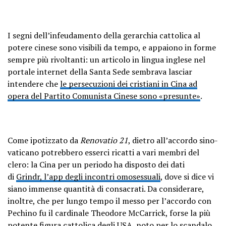
I segni dell’infeudamento della gerarchia cattolica al
potere cinese sono visibili da tempo, e appaiono in forme
sempre più rivoltanti: un articolo in lingua inglese nel
portale internet della Santa Sede sembrava lasciar
intendere che
le persecuzioni dei cristiani in Cina ad
opera del Partito Comunista Cinese sono «presunte»
.
Come ipotizzato da
Renovatio 21
, dietro all’accordo sino-
vaticano potrebbero esserci ricatti a vari membri del
clero: la Cina per un periodo ha disposto dei dati
di
Grindr, l’app degli incontri omosessuali
, dove si dice vi
siano immense quantità di consacrati. Da considerare,
inoltre, che per lungo tempo il messo per l’accordo con
Pechino fu il cardinale Theodore McCarrick, forse la più
potente figura cattolica degli USA, noto per lo scandalo