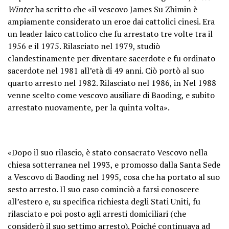
Winter
ha scritto che
«i
l vescovo James Su Zhimin è
ampiamente considerato un eroe dai cattolici cinesi. Era
un leader laico cattolico che fu arrestato tre volte tra il
1956 e il 1975. Rilasciato nel 1979, studiò
clandestinamente per diventare sacerdote e fu ordinato
sacerdote nel 1981 all’età di 49 anni. Ciò portò al suo
quarto arresto nel 1982. Rilasciato nel 1986, in Nel 1988
venne scelto come vescovo ausiliare di Baoding, e subito
arrestato nuovamente, per la quinta volta».
«Dopo il suo rilascio, è stato consacrato Vescovo nella
chiesa sotterranea nel 1993, e promosso dalla Santa Sede
a Vescovo di Baoding nel 1995, cosa che ha portato al suo
sesto arresto. Il suo caso cominciò a farsi conoscere
all’estero e, su specifica richiesta degli Stati Uniti, fu
rilasciato e poi posto agli arresti domiciliari (che
considerò il suo settimo arresto). Poiché continuava ad