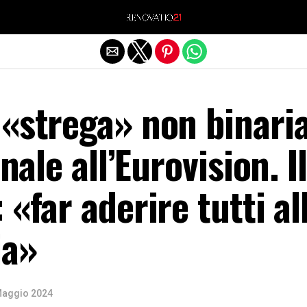
Exit mobile version
 «strega» non binari
inale all’Eurovision. Il
 «far aderire tutti al
ia»
Maggio 2024