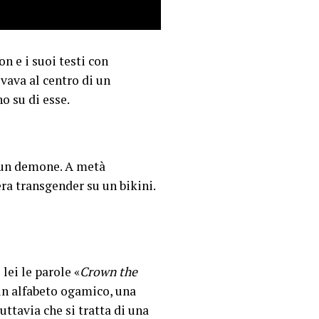
on e i suoi testi con
ovava al centro di un
 su di esse.
a un demone. A metà
ra transgender su un bikini.
lei le parole «
Crown the
o in alfabeto ogamico, una
uttavia che si tratta di una