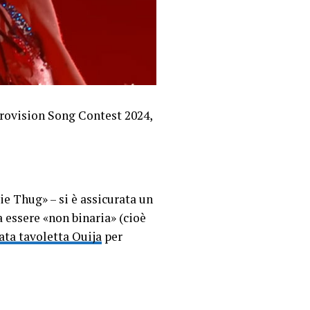
urovision Song Contest 2024,
e Thug» – si è assicurata un
 essere «non binaria» (cioè
ata tavoletta Ouija
per