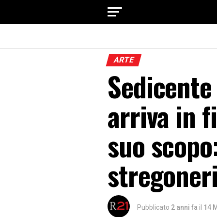
ARTE
Sedicente
arriva in f
suo scopo:
stregoner
Pubblicato
2 anni fa
il
14 