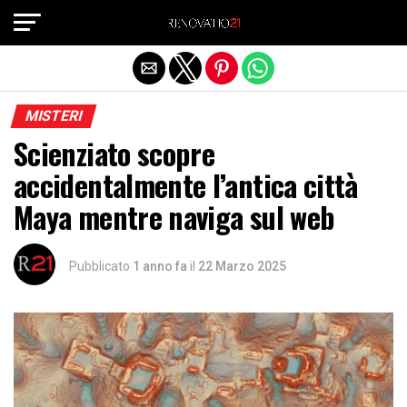
Exit mobile version
MISTERI
Scienziato scopre
accidentalmente l’antica città
Maya mentre naviga sul web
Pubblicato
1 anno fa
il
22 Marzo 2025